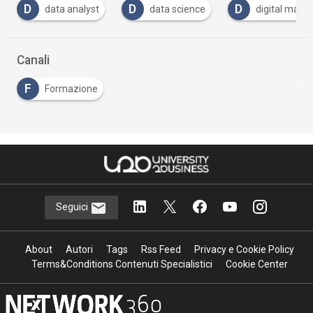
D
D
D
data analyst
data science
digital marke
Canali
F
Formazione
Seguici
About
Autori
Tags
Rss Feed
Privacy e Cookie Policy
Terms&Conditions Contenuti Specialistici
Cookie Center