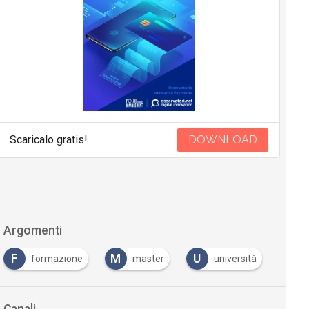
Scaricalo gratis!
DOWNLOAD
Argomenti
F
M
U
formazione
master
università