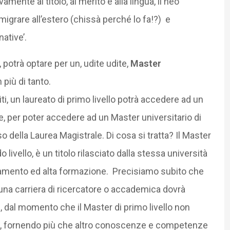
amente al titolo, al merito e alla lingua, il neo
igrare all’estero (chissà perché lo fa!?) e
ative’.
potrà optare per un, udite udite,
Master
 più di tanto.
iti, un laureato di primo livello potrà accedere ad un
re, per poter accedere ad un Master universitario di
della Laurea Magistrale. Di cosa si tratta? Il Master
 livello, è un titolo rilasciato dalla stessa università
onamento ed alta formazione. Precisiamo subito che
 una carriera di ricercatore o accademica dovrà
, dal momento che il Master di primo livello non
ca, fornendo più che altro conoscenze e competenze