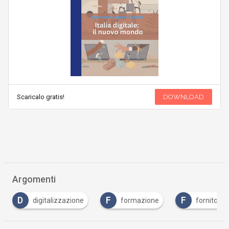
Scaricalo gratis!
DOWNLOAD
Argomenti
F
F
M
S
formazione
fornitori
master
…