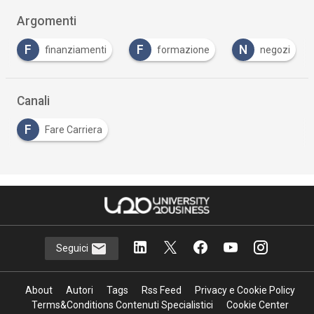
Argomenti
F
N
S
finanziamenti
formazione
negozi
sc
Canali
F
Fare Carriera
Seguici
About
Autori
Tags
Rss Feed
Privacy e Cookie Policy
Terms&Conditions Contenuti Specialistici
Cookie Center