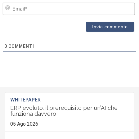
Em
0
COMMENTI
WHITEPAPER
ERP evoluto: il prerequisito per un’AI che
funziona davvero
05 Ago 2026