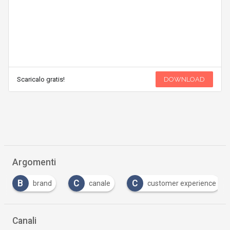
Scaricalo gratis!
DOWNLOAD
Argomenti
C
C
D
canale
customer experience
digital ma
Canali